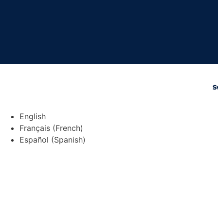
S
English
Français
(
French
)
Español
(
Spanish
)